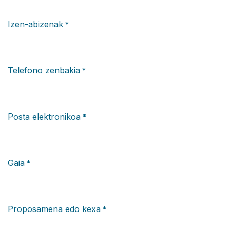
Izen-abizenak
*
Telefono zenbakia
*
Posta elektronikoa
*
Gaia
*
Proposamena edo kexa
*