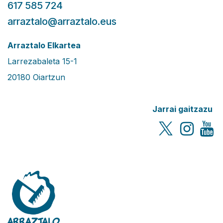
6
17 585 724
arraztalo@a
rraztalo.eus
Arraztalo Elkartea
Larrezabaleta 15-1
20180 Oiartzun
Jarrai gaitzazu