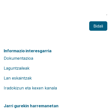
Bidali
Informazio interesgarria
Dokumentazioa
Laguntzaileak
Lan eskaintzak
Iradokizun eta kexen kanala
Jarri gurekin harremanetan